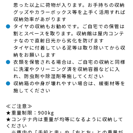
思った以上に荷物が入ります。お手持ちの収納
グッズやカラーボックス等を上手く活用すれば
収納効率があがります
タイヤの収納もお勧めです。ご自宅での保管は
割とスペースを取ります。収納館は屋内コンテ
ナなので直射日光から劣化を防げます
タイヤに付着している泥等は取り除いてから収
納をお願いします
衣類を保管される場合は、ご自宅の収納と同様
に洗濯やクリーニング済を収納容器などに入
れ、防虫剤や除湿剤等施してください
収納箱の中身が壊れやすい場合は、緩衝材等を
施してください
≪ご注意≫
★重量制限：900kg
★コンテナ内は重量が均等になるように収納して
ください
※庫内の「手前と奥」や「右と左」との重量が