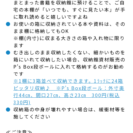
まとまった書籍を収納館に預けることで、ご自
宅の本棚が「いつでも、すぐに見たい本」が手
に取れ読めると嬉しいですよね
お使いの箱に収納されている本や資料は、その
まま棚に格納してもOK
※棚(内寸)に収まる大きさの箱や入れ物に限り
ます
むき出しのまま収納したくない、細かいものを
箱にいれて収納したい場合、収納館資材販売の
P's Box段ボールに入れて格納するのがお勧め
です
※1棚に3箱並べて収納できます。1ﾗｯｸに24箱
ピッタリ収納♪ ※P's Box段ボール：外寸奥
行44㎝、間口27㎝、高さ23㎝ 300円(税込
330円)
収納箱の中身が壊れやすい場合は、緩衝材等を
施してください
≪ご注意≫