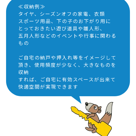
≪収納例≫
タイヤ、シーズンオフの家電、衣類
スポーツ用品、下の子のお下がり用に
とっておきたい遊び道具や雛人形、
五月人形などのイベントや行事に関わる
もの
ご自宅の納戸や押入れ等をイメージして
頂き、使用頻度が少なく、大きなものを
収納
すれば、ご自宅に有効スペースが出来て
快適空間が実現できます