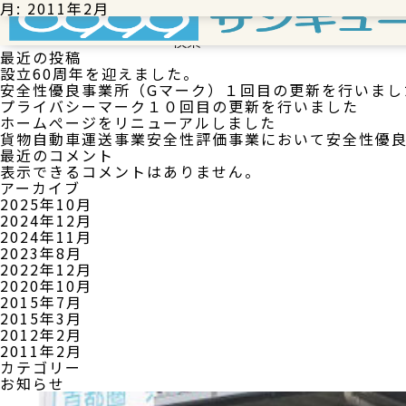
Skip
月:
Posted in
2011年2月
お知らせ
to
検索
content
検索
最近の投稿
設立60周年を迎えました。
安全性優良事業所（Gマーク）１回目の更新を行いまし
プライバシーマーク１０回目の更新を行いました
ホームぺージをリニューアルしました
貨物自動車運送事業安全性評価事業において安全性優良
最近のコメント
表示できるコメントはありません。
アーカイブ
2025年10月
2024年12月
2024年11月
2023年8月
2022年12月
2020年10月
2015年7月
2015年3月
2012年2月
2011年2月
カテゴリー
お知らせ